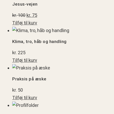
vejen
Jesus-vejen
Den
Den
kr.
100
kr.
75
oprindelige
aktuelle
Tilføj til kurv
Klima,
pris
pris
tro,
var:
er:
Klima, tro, håb og handling
håb
kr. 100.
kr. 75.
kr.
225
og
Tilføj til kurv
handling
Praksis
på
Praksis på æske
æske
kr.
50
Tilføj til kurv
Profilfolder