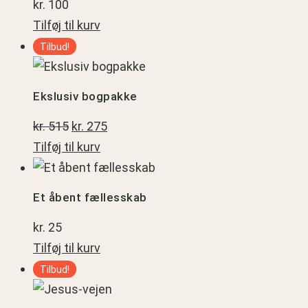
kr.
100
udviklingsvej
Tilføj til kurv
Tilbud!
Ekslusiv
bogpakke
Ekslusiv bogpakke
Den
Den
kr.
515
kr.
275
oprindelige
aktuelle
Tilføj til kurv
Et
pris
pris
åbent
var:
er:
Et åbent fællesskab
fællesskab
kr. 515.
kr. 275.
kr.
25
Tilføj til kurv
Tilbud!
Jesus-