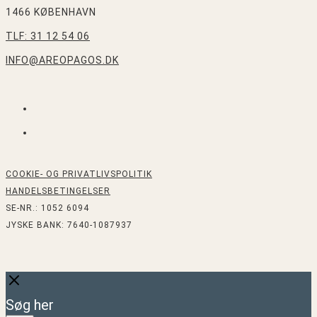
1466 KØBENHAVN
TLF: 31 12 54 06
INFO@AREOPAGOS.DK
FACEBOOK
INSTAGRAM
COOKIE- OG PRIVATLIVSPOLITIK
HANDELSBETINGELSER
SE-NR.: 1052 6094
JYSKE BANK: 7640-1087937
Close
Søg her