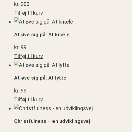
kr.
200
Tilføj til kurv
At
øve
At øve sig på: At knæle
sig
kr.
99
på:
Tilføj til kurv
At
At
knæle
øve
At øve sig på: At lytte
sig
kr.
99
på:
Tilføj til kurv
At
Christfulness
lytte
–
Christfulness – en udviklingsvej
en